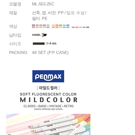
모델명
ML-502-25C
재질
선축, 캡, 비전: P.P / 잉크: 수성 /
필터: PE
색상
닙타입
사이즈
PACKING
48 SET (P.P CASE)