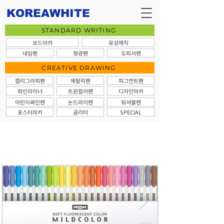
KOREAWHITE
STANDARD WRITING
보드마카
유성매직
네임펜
형광펜
오피서펜
CREATIVE DRAWING
캘리그라피펜
메탈릭펜
피그먼트펜
파인라이너
트윈컬러펜
디자인마카
어린이싸인펜
논드라이펜
워셔블펜
포스터마카
글리터
SPECIAL