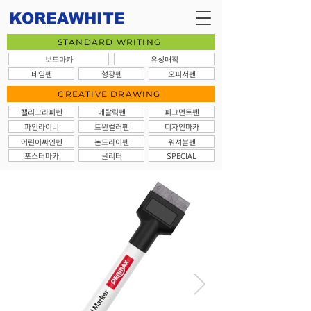
KOREAWHITE
STANDARD WRITING
보드마카
유성매직
네임펜
형광펜
오피서펜
CREATIVE DRAWING
캘리그라피펜
메탈릭펜
피그먼트펜
파인라이너
트윈컬러펜
디자인마카
어린이싸인펜
논드라이펜
워셔블펜
포스터마카
글리터
SPECIAL