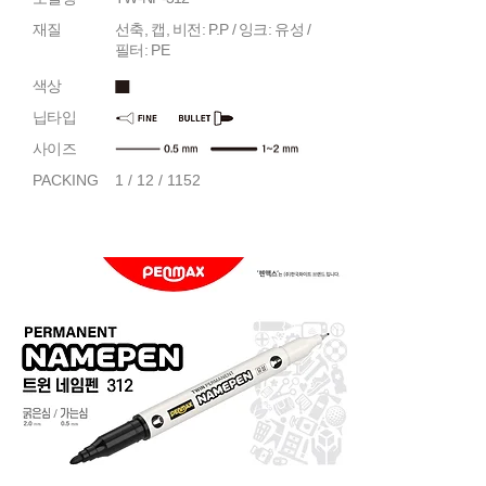
재질
선축, 캡, 비전: P.P / 잉크: 유성 /
필터: PE
색상
닙타입
사이즈
PACKING
1 / 12 / 1152