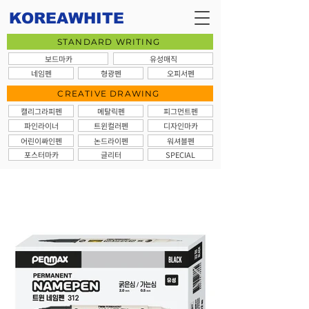
KOREAWHITE
STANDARD WRITING
보드마카
유성매직
네임펜
형광펜
오피서펜
CREATIVE DRAWING
캘리그라피펜
메탈릭펜
피그먼트펜
파인라이너
트윈컬러펜
디자인마카
어린이싸인펜
논드라이펜
워셔블펜
포스터마카
글리터
SPECIAL