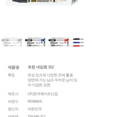
트윈 네임펜 312
제품명
특징
유성 잉크로 다양한 곳에 활용.
양면에 가는 닙과 두꺼운 닙이 있
어 다양한 표현
제조사
(주)한국화이트산업
브랜드
PENMAX
원산지
대한민국
모델명
TW-NP-312