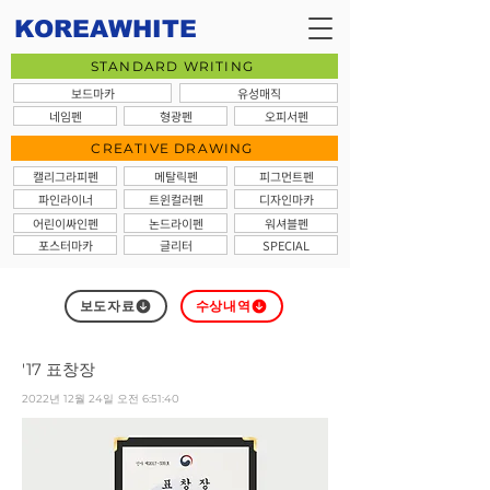
KOREAWHITE
STANDARD WRITING
보드마카
유성매직
네임펜
형광펜
오피서펜
CREATIVE DRAWING
캘리그라피펜
메탈릭펜
피그먼트펜
파인라이너
트윈컬러펜
디자인마카
어린이싸인펜
논드라이펜
워셔블펜
포스터마카
글리터
SPECIAL
보도자료
수상내역
'17 표창장
2022년 12월 24일 오전 6:51:40