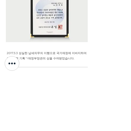
2017.3.3 성실한 납세의무의 이행으로 국가재정에 이바지하여
부총리겸 기획ㄱ재정부장관의 상을 수여받았습니다.
COMPANY INFO
상호
(주)한국화이트산업
이메일
kowhite1@naver.com
대표
장재희
사업자 등록번호 안내
[128-86-56072]
본사주소
경기도 고양시 일산서구 곳산길 141-42(구산동)
전화
031-923-2600
팩스
031-923-2604
Copyright©2019 펜맥스-(주)한국화이트. All rights
reserved.